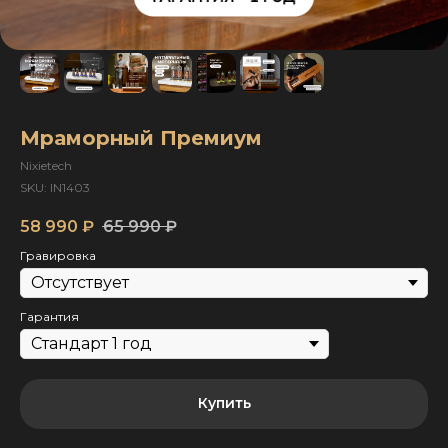
Мраморный Премиум
Nixietech
SKU:
IN1403
58 990
₽
65 990
₽
Гравировка
Гарантия
Купить