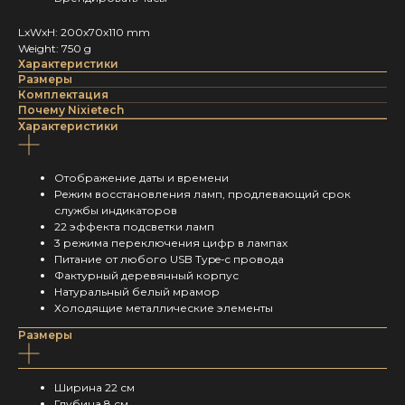
LxWxH: 200x70x110 mm
Weight: 750 g
Характеристики
Размеры
Комплектация
Почему Nixietech
Характеристики
Отображение даты и времени
Режим восстановления ламп, продлевающий срок
службы индикаторов
22 эффекта подсветки ламп
3 режима переключения цифр в лампах
Питание от любого USB Type-c провода
Фактурный деревянный корпус
Натуральный белый мрамор
Холодящие металлические элементы
Размеры
Ширина 22 см
Глубина 8 см