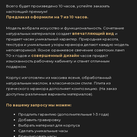
Всего будет произведено 10 часов, успейте заказать
настоящий премиум!
Предзаказ оформили на 7 из 10 часов.
Модель вобрала искусство и функциональность. Сочетание
натуральных материалов создает
впечатляющий вид
и
придает часам уникальный характер. Природная красота,
текстура и уникальные узоры мрамора делают каждую модель
неповторимой. Ясное оранжевое свечение советских ламп
70-х годов и
совершенный дизайн
часов придаст
изысканность рабочему кабинету и станет отличным
подарком.
Корпус изготовлен из массива ясеня, обработанный
натуральным маслом, в классическом стиле. Плита из
греческого мрамора дополняет композицию. (На заказ
доступны различные варианты материалов).
По вашему запросу мы можем:
Продлить гарантию (дополнительные 1-3 года)
Добавить гравировку
Выбрать материал для корпуса
Сделать уникальные часы
Брендировать часы